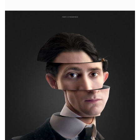
När verkligheten blir lika märklig som fantasin.
Franz K. är ett poetiskt och fragmentariskt porträtt
av Franz Kafka - där scener ur hans liv vävs samman
med visioner, drömmar och motiv ur hans litteratur.
Agnieszka Holland skildrar en känslig och
egensinnig författare som försöker hitta sin röst i en
värld som ofta känns lika absurd som hans egna
berättelser.