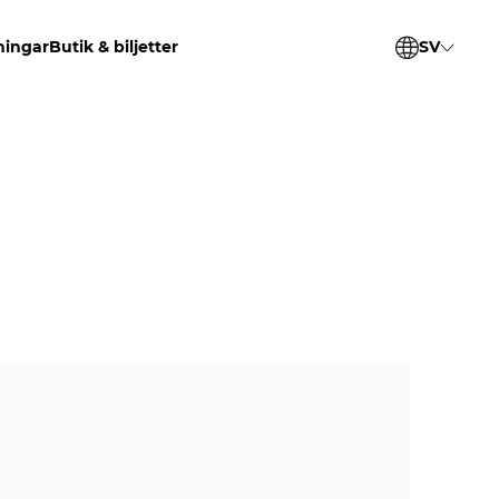
ningar
Butik & biljetter
SV
EN