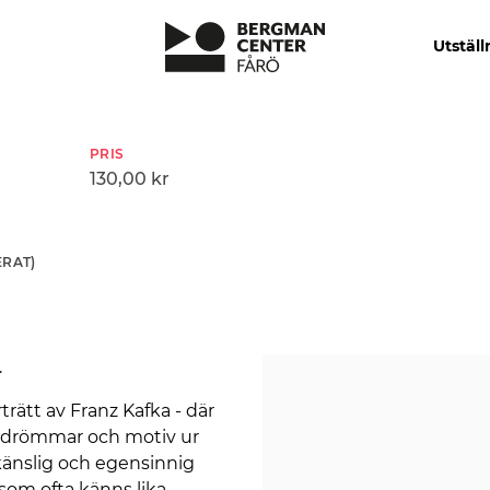
Utställ
PRIS
130,00 kr
RAT)
.
trätt av Franz Kafka - där
, drömmar och motiv ur
 känslig och egensinnig
d som ofta känns lika