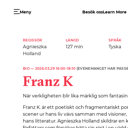
Meny
Besök oss
Learn More
REGISSÖR
LÄNGD
SPRÅK
Agnieszka
127 min
Tyska
Holland
BIO —
2026.03.29 16:00-18:10
(EVENEMANGET HAR PASSE
Franz K
När verkligheten blir lika märklig som fantasin
Franz K. är ett poetiskt och fragmentariskt por
scener ur hans liv vävs samman med visioner
hans litteratur. Agnieszka Holland skildrar en
författare som försöker hitta sin röst i en värl