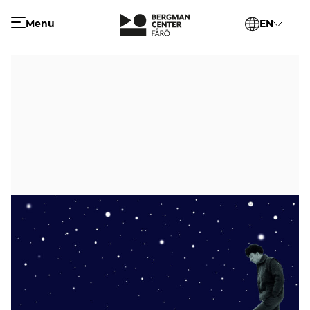
Menu
EN
2024.03.08
FÅRÖNATTA PÅ
BERGMANCENTER
Under Fårönatta, 16/9, kommer Bergmancenter
förhandsvisa Billie Augusts senaste film, Kyssen,