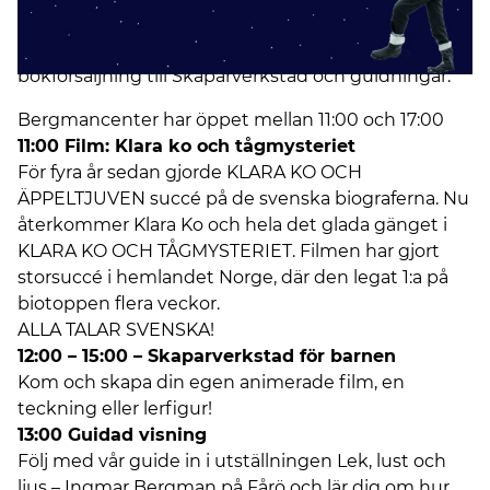
som har gjort succé i Danmark. Men dagen
kommer att fyllas med allt från författarsamtal och
bokförsäljning till Skaparverkstad och guidningar.
Bergmancenter har öppet mellan 11:00 och 17:00
11:00 Film: Klara ko och tågmysteriet
För fyra år sedan gjorde KLARA KO OCH
ÄPPELTJUVEN succé på de svenska biograferna. Nu
återkommer Klara Ko och hela det glada gänget i
KLARA KO OCH TÅGMYSTERIET. Filmen har gjort
storsuccé i hemlandet Norge, där den legat 1:a på
biotoppen flera veckor.
ALLA TALAR SVENSKA!
12:00 – 15:00 – Skaparverkstad för barnen
Kom och skapa din egen animerade film, en
teckning eller lerfigur!
13:00 Guidad visning
Följ med vår guide in i utställningen Lek, lust och
ljus – Ingmar Bergman på Fårö och lär dig om hur