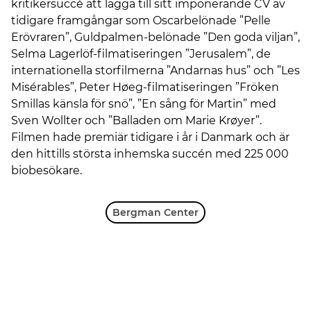
kritikersuccé att lägga till sitt imponerande CV av
tidigare framgångar som Oscarbelönade ”Pelle
Erövraren”, Guldpalmen-belönade ”Den goda viljan”,
Selma Lagerlöf-filmatiseringen ”Jerusalem”, de
internationella storfilmerna ”Andarnas hus” och ”Les
Misérables”, Peter Høeg-filmatiseringen ”Fröken
Smillas känsla för snö”, ”En sång för Martin” med
Sven Wollter och ”Balladen om Marie Krøyer”.
Filmen hade premiär tidigare i år i Danmark och är
den hittills största inhemska succén med 225 000
biobesökare.
Bergman Center