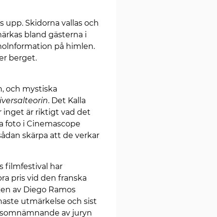
upp. Skidorna vallas och
ärkas bland gästerna i
r molnformation på himlen.
er berget.
n, och mystiska
versalteorin
. Det Kalla
r inget är riktigt vad det
ta foto i Cinemascope
ådan skärpa att de verkar
 filmfestival har
ra pris vid den franska
siken av Diego Ramos
naste utmärkelse och sist
rsomnämnande av juryn