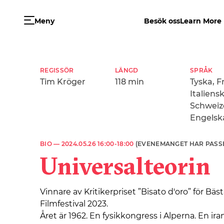
Meny
Besök oss
Learn More
REGISSÖR
LÄNGD
SPRÅK
Tim Kröger
118 min
Tyska, F
Italiensk
Schweiz
Engelsk
BIO —
2024.05.26 16:00-18:00
(EVENEMANGET HAR PASS
Universalteorin
Vinnare av Kritikerpriset ”Bisato d'oro” för Bäs
Filmfestival 2023.
Året är 1962. En fysikkongress i Alperna. En ir