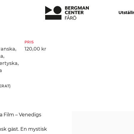
Utställ
PRIS
ranska,
120,00 kr
a,
ertyska,
a
ERAT)
ta Film – Venedigs
ansk gäst. En mystisk