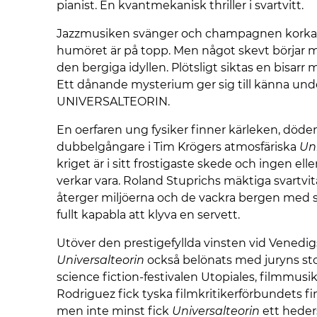
pianist. En kvantmekanisk thriller i svartvitt.
Jazzmusiken svänger och champagnen korkas 
humöret är på topp. Men något skevt börjar m
den bergiga idyllen. Plötsligt siktas en bisar
Ett dånande mysterium ger sig till känna und
UNIVERSALTEORIN.
En oerfaren ung fysiker finner kärleken, döde
dubbelgångare i Tim Krögers atmosfäriska
Uni
kriget är i sitt frostigaste skede och ingen elle
verkar vara. Roland Stuprichs mäktiga svartvi
återger miljöerna och de vackra bergen med s
fullt kapabla att klyva en servett.
Utöver den prestigefyllda vinsten vid Venedigs
Universalteorin
också belönats med juryns sto
science fiction-festivalen Utopiales, filmmu
Rodriguez fick tyska filmkritikerförbundets fi
men inte minst fick
Universalteorin
ett hede