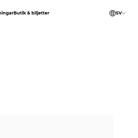
ningar
Butik & biljetter
SV
EN