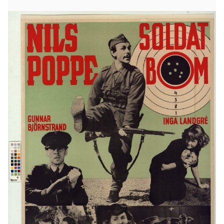
Den plikttrogne stinsen på Trämåla station, Fabian
Bom, lyckas få tillstånd att göra sin militärtjänst
trots att han tidigare blivit frikallad på grund av
hjärtfel. Anledningen till att han nu vill rycka in är att
Gabriella, Boms bästa vän major Killmans
brorsdotter, skall tjänstgöra som frivillig
sjuksköterska på traktens förläggning. Bom är upp
över öronen förälskad i henne men Gabriella är
förälskad i löjtnant Forsberg som uppvaktar henne.
Biljetter