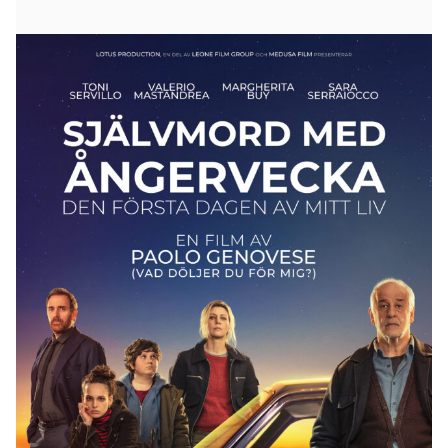
Den första dagen av mitt liv. Livet kan vara
outsägligt tungt. För vissa blir bördan dem så
övermäktig att de överväger självmord. En mystisk
man presenterar sig för fyra personer som har nått
botten. Det enda de har gemensamt är att de
slutgiltigt bestämt sig för att avsluta det hela. Men
den mystiske mannen ger den omaka kvartetten
ett märkligt erbjudande. Han lovar att om han bara
får en vecka på sig så kommer han att tända deras
livsgnista på nytt. Och för att åstadkomma detta
lilla mirakel så börjar mannen med att ge dem en
glimt av hur världen skulle te sig om de inte längre
fanns.
En ny fascinerande film från regissören Paolo
Genovese. Regissören har tidigare gett oss
internationella storfilmer som
Allt du önskar kan du