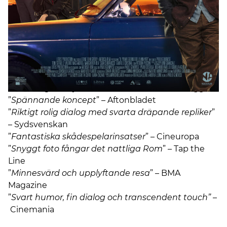
få / The Place
, såld till 70 länder, och
Vad Döljer du
För Mig / Perfect Strangers
, middagsdramat som
inspirerade till så många som 21 nyinspelningar.
Den första dagen av mitt liv
bygger på Paolo
Genoveses roman från 2018.
—
* * * * ”
Magisk, mystisk och ömsint
” – Kulturbloggen
”
Spännande koncept
” – Aftonbladet
”
Riktigt rolig dialog med svarta dräpande repliker
”
– Sydsvenskan
”
Fantastiska skådespelarinsatser
” – Cineuropa
”
Snyggt foto fångar det nattliga Rom
” – Tap the
Line
”
Minnesvärd och upplyftande resa
” – BMA
Magazine
”
Svart humor, fin dialog och transcendent touch”
–
Cinemania