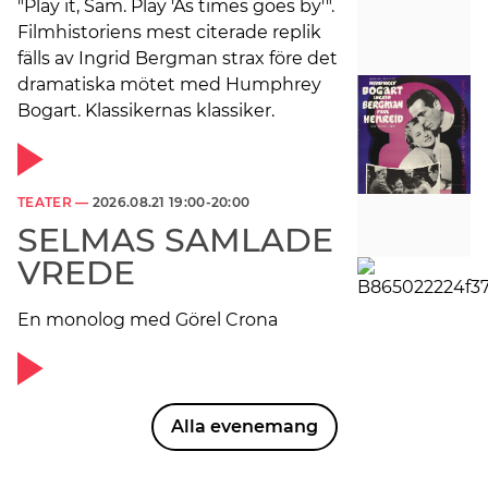
"Play it, Sam. Play 'As times goes by'".
Filmhistoriens mest citerade replik
fälls av Ingrid Bergman strax före det
dramatiska mötet med Humphrey
Bogart. Klassikernas klassiker.
TEATER —
2026.08.21 19:00-20:00
SELMAS SAMLADE
VREDE
En monolog med Görel Crona
Alla evenemang