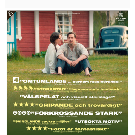
Det är 1930-tal och en karismatisk predikant
trollbinder byborna under sina väckelsemöten i
Tornedalen. Bland hans anhängare finns läraren
Rakel och hennes man Teodor. Efter att ha fått en
uppenbarelse tar Teodor över som rörelsens ledare
och börjar styra den i en oroväckande riktning. Det
blir en accelererande färd in i mörkret som tvingar
Rakel att välja sida en gång för alla.
Ett mörkt och intensivt drama om den
mytomspunna Korpelarörelsen som uppstod i
Tornedalen under 1930-talet. Korpelanerna var
övertygade om att världens undergång var nära
och att de rättrogna skulle räddas av en kristallark
från himlen.