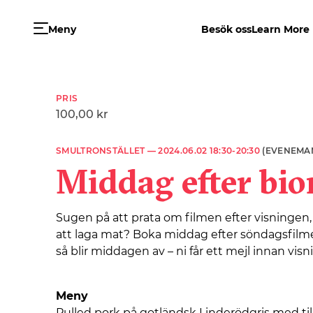
Meny
Besök oss
Learn More
PRIS
100,00 kr
SMULTRONSTÄLLET —
2024.06.02 18:30-20:30
(EVENEMA
Middag efter bio
Sugen på att prata om filmen efter visninge
att laga mat? Boka middag efter söndagsfilmen 2/
så blir middagen av – ni får ett mejl innan vis
Meny
Pulled pork på gotländsk Linderödgris med ti