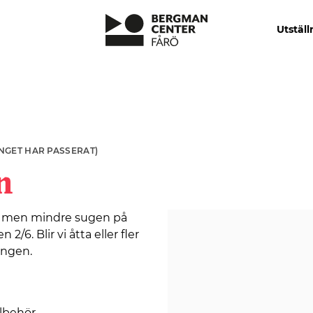
Utställ
NGET HAR PASSERAT)
n
n, men mindre sugen på
6. Blir vi åtta eller fler
ningen.
llbehör.