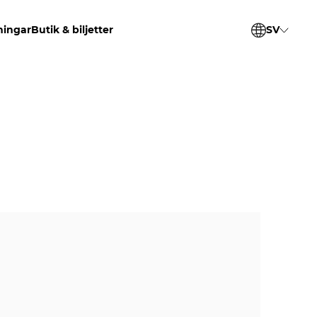
ningar
Butik & biljetter
SV
EN