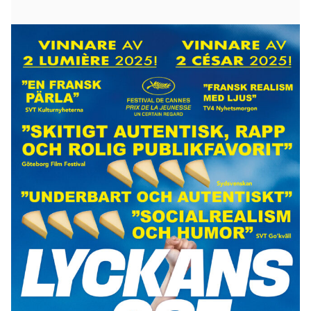
Franska traditioner i ny tappning, i Cannes-prisad
uppfriskande dramakomedi!
På den franska landsbygden i Jura spenderar
Totone den mesta av sin tid med att festa med sitt
kompisgäng. De lever för dagen, hamnar i konflikter
och utmanar tristessen utan eftertanke. Men
verkligheten kommer ikapp när Totone behöver ta
hand om sin 7-åriga syster och hitta en försörjning.
När han blir varse att regionens traditionella Comté-
ost kan ge honom 30.000 euro tar livet en ny
riktning, med gamla oförrätter i släptåg.