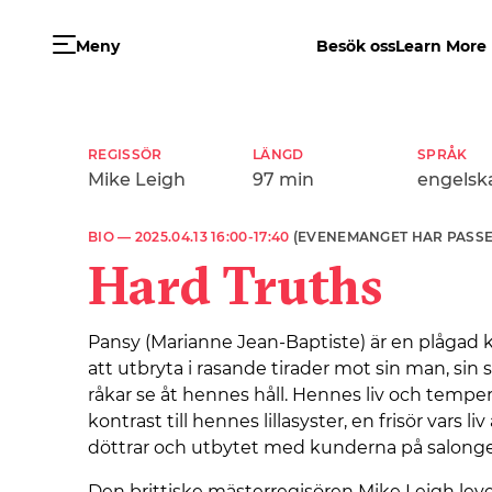
Meny
Besök oss
Learn More
REGISSÖR
LÄNGD
SPRÅK
Mike Leigh
97 min
engelsk
BIO —
2025.04.13 16:00-17:40
(EVENEMANGET HAR PASSE
Hard Truths
Pansy (Marianne Jean-Baptiste) är en plåga
att utbryta i rasande tirader mot sin man, sin
råkar se åt hennes håll. Hennes liv och temper
kontrast till hennes lillasyster, en frisör vars liv
döttrar och utbytet med kunderna på salong
Den brittiske mästerregisören Mike Leigh lev