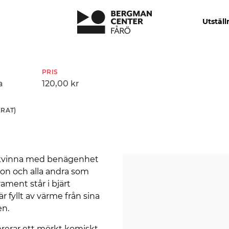
Utställ
PRIS
a
120,00 kr
RAT)
d kvinna med benägenhet
 son och alla andra som
ament står i bjärt
 är fyllt av värme från sina
en.
ererar ett mörkt komiskt