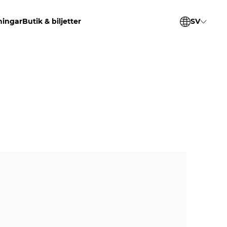
ningar
Butik & biljetter
SV
EN