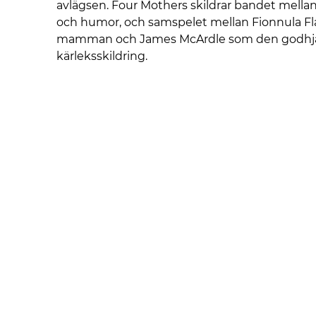
avlägsen. Four Mothers skildrar bandet mell
och humor, och samspelet mellan Fionnula 
mamman och James McArdle som den godhjär
kärleksskildring.