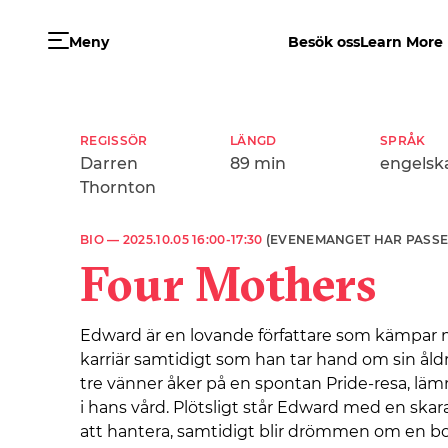
Meny
Besök oss
Learn More
REGISSÖR
LÄNGD
SPRÅK
Darren
89 min
engelsk
Thornton
BIO —
2025.10.05 16:00-17:30
(EVENEMANGET HAR PASSE
Four Mothers
Edward är en lovande författare som kämpar 
karriär samtidigt som han tar hand om sin å
tre vänner åker på en spontan Pride-resa, l
i hans vård. Plötsligt står Edward med en ska
att hantera, samtidigt blir drömmen om en bo