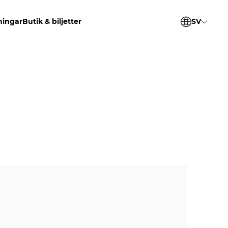
ningar
Butik & biljetter
SV
EN