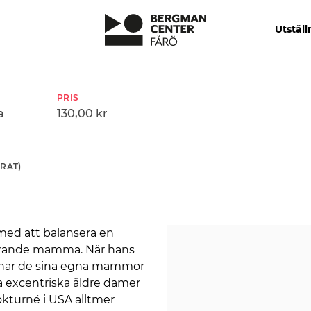
Utställ
PRIS
a
130,00 kr
RAT)
med att balansera en
ldrande mamma. När hans
ämnar de sina egna mammor
ra excentriska äldre damer
kturné i USA alltmer