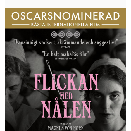
Karoline är gravid och övergiven när hon möter den
karismatiska Dagmar, som driver en hemlig
adoptionsbyrå i en godisaffär. Hos henne kan fattiga
mammor hitta fosterhem åt sina oönskade barn.
Ett starkt band knyts mellan de två kvinnorna, men
Karolines värld slås i spillror när hon gör en
fruktansvärd upptäckt.
Flickan med nålen
är ett
gåshudsframkallande drama baserat på en verklig
berättelse, i regi av svenska Magnus von Horn, med
Trine Dyrholm och Vic Carmen Sonne i
huvudrollerna. Den hade världspremiär i
huvudtävlan på Cannes filmfestival, och är
nominerad till en Oscar för bästa internationella
långfilm.