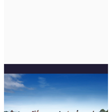
Varje tisdagförmiddag 9/7–13/8 rullar vi ut från
Bergmancenter mot Dämba på egen eller hyrd
cykel för att titta på inspelningsplatser från några av
Ingmar Bergmans mest ikoniska filmer. Under den
guidade turen besöker vi inspelningsplatser för
Persona, Såsom i en spegel, Scener ur ett
äktenskap och berättar om filmerna och