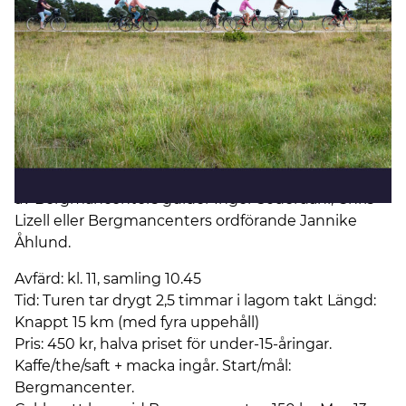
landskapets betydelse.
* Vi börjar med att cykla till Dämba, där vi ser några
klipp i Bergmans egen ”kinematograf”. Här blir det
också kaffe/saftpaus med macka. Vidare mot
Hammars klintar, inspelningsplatsen för Persona. Vi
avslutar med att cykla den natursköna vägen längs
havet mot Hammars strand, där Bergmans Oscar-
vinnare Såsom i en spegel spelades in. Efter 2,5-3
timmar är vi tillbaka på Bergmancenter. Turen leds
av Bergmancenters guider Inger Söderdahl, Chris
Lizell eller Bergmancenters ordförande Jannike
Åhlund.
Avfärd: kl. 11, samling 10.45
Tid: Turen tar drygt 2,5 timmar i lagom takt Längd:
Knappt 15 km (med fyra uppehåll)
Pris: 450 kr, halva priset för under-15-åringar.
Kaffe/the/saft + macka ingår. Start/mål:
Bergmancenter.