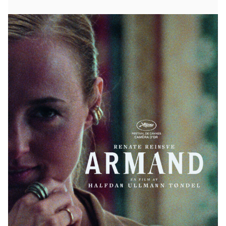
Under en ödesdiger eftermiddag på en tom
grundskola möts föräldrarna till Armand och Jon.
Snabbt hamnar de i en desperat kamp för att bli
trodda när en son anklagas för att överskrida den
andras gränser. Alla medel blir tillåtna galenskap,
lust och besatthet blandas i ett tätt drama som för
tankarna till Bergman. Snart handlar det allt mindre
om de två barnen, som vi aldrig träffar, och allt mer
om de vuxna.
Halfdan Ullmann Tøndel vann Caméra d’Or – priset
för bästa debut vid årets filmfestival i Cannes och
huvudrollsinnehavaren Renate Reinsve (Världens
värsta människa) hyllades unisont.