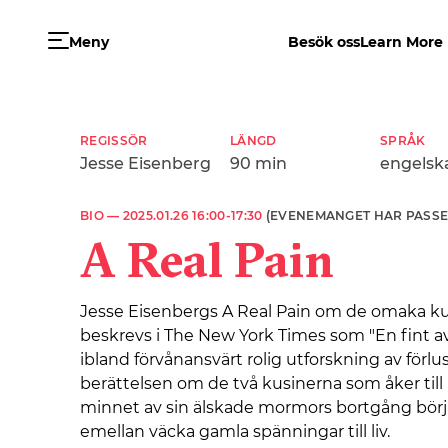
Meny
Besök oss
Learn More
REGISSÖR
LÄNGD
SPRÅK
Jesse Eisenberg
90 min
engelsk
BIO —
2025.01.26 16:00-17:30
(EVENEMANGET HAR PASSE
A Real Pain
Jesse Eisenbergs A Real Pain om de omaka ku
beskrevs i The New York Times som "En fint a
ibland förvånansvärt rolig utforskning av förlust
berättelsen om de två kusinerna som åker till 
minnet av sin älskade mormors bortgång börj
emellan väcka gamla spänningar till liv.