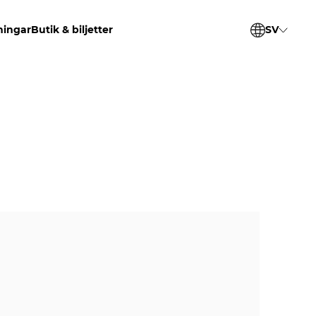
ningar
Butik & biljetter
SV
EN