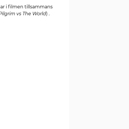
lar i filmen tillsammans
Pilgrim vs The World
) .